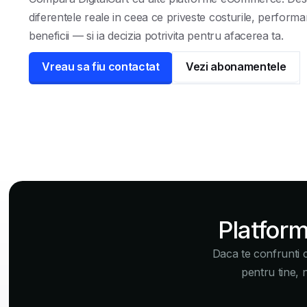
diferentele reale in ceea ce priveste costurile, performan
beneficii — si ia decizia potrivita pentru afacerea ta.
Vreau sa fiu contactat
Vezi abonamentele
Platform
Daca te confrunti 
pentru tine, 