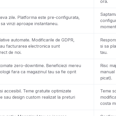
ora.
Saptaman
teva zile. Platforma este pre-configurata,
configu
 sa vinzi aproape instantaneu.
momentu
slative automate. Modificarile de GDPR,
Responsa
au facturarea electronica sunt
si sa pl
rect de noi.
tau.
tomate zero-downtime. Beneficiezi mereu
Risc maj
ologii fara ca magazinul tau sa fie oprit
manual s
picat).
i accesibil. Teme gratuite optimizate
Teme sc
e sau design custom realizat la preturi
modifica
costa mi