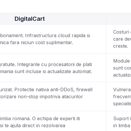
DigitalCart
Costuri 
 abonament. Infrastructura cloud rapida si
care de
ica fara niciun cost suplimentar.
creste.
Module s
gratuite. Integrarile cu procesatorii de plati
sunt co
Romania sunt incluse si actualizate automat.
actualiz
rizat. Protectie nativa anti-DDoS, firewall
Vulnerab
torizare non-stop impotriva atacurilor
frecven
speciali
limba romana. O echipa de experti iti
Suport 
i te ajuta direct in rezolvarea
in limb