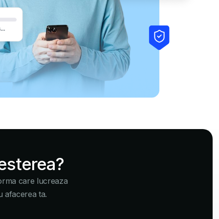
resterea?
forma care lucreaza
u afacerea ta.