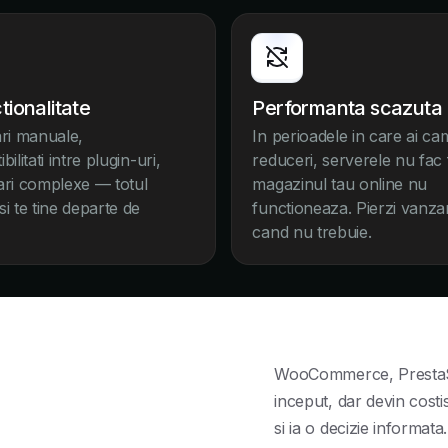
ionalitate
Performanta scazuta
ari manuale,
In perioadele in care ai ca
ilitati intre plugin-uri,
reduceri, serverele nu fac f
ari complexe — totul
magazinul tau online nu
i te tine departe de
functioneaza. Pierzi vanzar
cand nu trebuie.
WooCommerce, PrestaSho
inceput, dar devin cost
si ia o decizie informata.