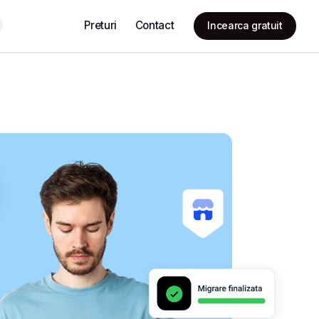
Preturi
Contact
Incearca gratuit