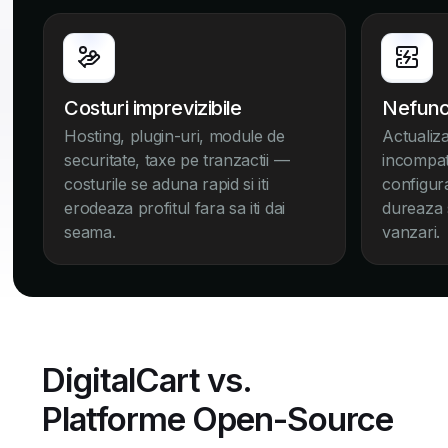
Costuri imprevizibile
Nefunct
Hosting, plugin-uri, module de
Actualiz
securitate, taxe pe tranzactii —
incompatib
costurile se aduna rapid si iti
configur
erodeaza profitul fara sa iti dai
dureaza s
seama.
vanzari.
DigitalCart vs.
Platforme Open-Source