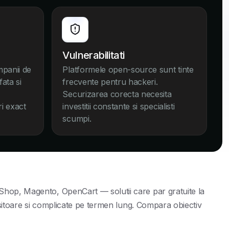
Vulnerabilitati
mpanii de
Platformele open-source sunt tinte
ata si
frecvente pentru hackeri.
Securizarea corecta necesita
i exact
investitii constante si specialisti
scumpi.
p, Magento, OpenCart — solutii care par gratuite la
isitoare si complicate pe termen lung. Compara obiectiv