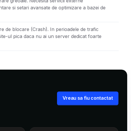
are greoaie. Necesita servicii externe
tare si setari avansate de optimizare a bazei de
e de blocare (Crash). In perioadele de trafic
site-ul pica daca nu ai un server dedicat foarte
Vreau sa fiu contactat