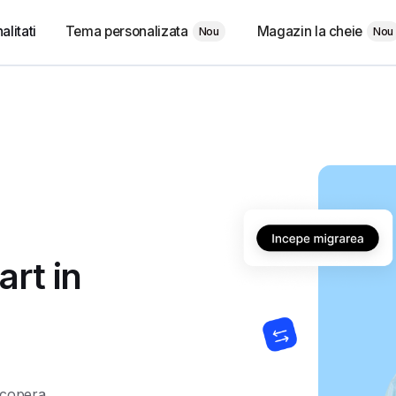
Tema personalizata
Magazin la cheie
alitati
Nou
Nou
art in
scopera