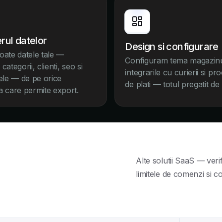
rul datelor
Design si configurare
oate datele tale —
Configuram tema magazinu
categorii, clienti, seo si
integrarile cu curierii si pro
tele — de pe orice
de plati — totul pregatit de
a care permite export.
Alte solutii SaaS — veri
limitele de comenzi si c