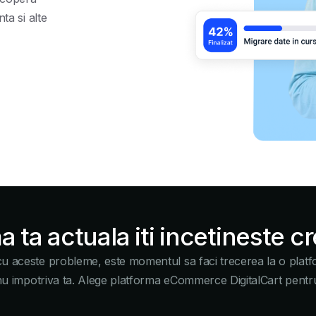
ta si alte
a ta actuala iti incetineste c
cu aceste probleme, este momentul sa faci trecerea la o plat
nu impotriva ta. Alege platforma eCommerce DigitalCart pentr