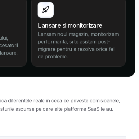
Lansare si monitorizare
Lansam noul magazin, monitorizam
lui,
performanta, si te asistam post-
cesatorii
migrare pentru a rezolva orice fel
 lansare.
de probleme.
fica diferentele reale in ceea ce priveste comisioanele,
osturile ascunse pe care alte platforme SaaS le au.