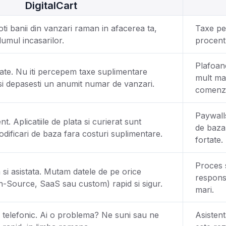
DigitalCart
ti banii din vanzari raman in afacerea ta,
Taxe pe 
lumul incasarilor.
procent
Plafoane
ate. Nu iti percepem taxe suplimentare
mult ma
si depasesti un anumit numar de vanzari.
comenzi
Paywalls
. Aplicatiile de plata si curierat sunt
de baza
odificari de baza fara costuri suplimentare.
fortate.
Proces 
 si asistata. Mutam datele de pe orice
responsa
-Source, SaaS sau custom) rapid si sigur.
mari.
i telefonic. Ai o problema? Ne suni sau ne
Asistent