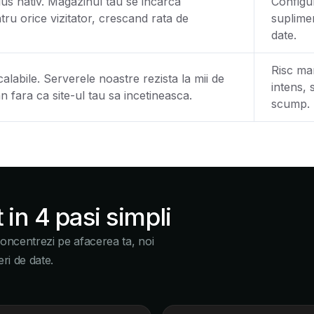
us nativ. Magazinul tau se incarca
Configur
ru orice vizitator, crescand rata de
suplimen
date.
Risc mar
labile. Serverele noastre rezista la mii de
intens, 
an fara ca site-ul tau sa incetineasca.
scump.
 in 4 pasi simpli
oncentrezi pe afacerea ta, noi
eri de date.