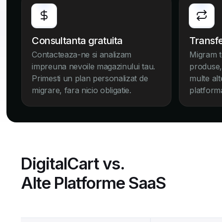
Consultanta gratuita
Transfe
Contacteaza-ne si analizam
Migram t
impreuna nevoile magazinului tau.
produse, 
Primesti un plan personalizat de
multe al
migrare, fara nicio obligatie.
platform
DigitalCart vs.
Alte Platforme SaaS