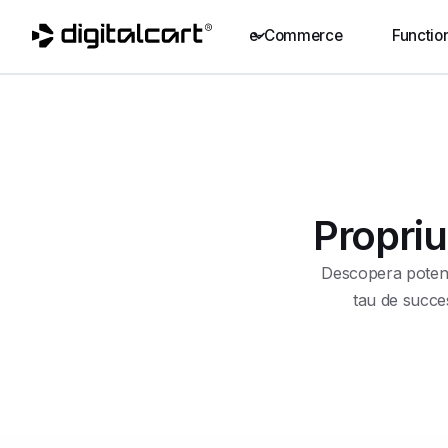
e-Commerce
Function
Propriu
Descopera potenti
tau de succes