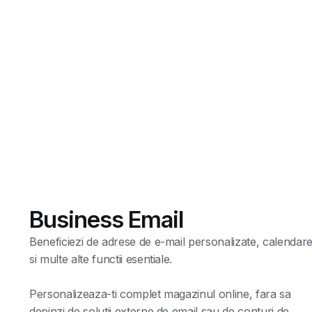
Business Email
Beneficiezi de adrese de e-mail personalizate, calendar
si multe alte functii esentiale.
Personalizeaza-ti complet magazinul online, fara sa
depinzi de solutii externe de email sau de conturi de