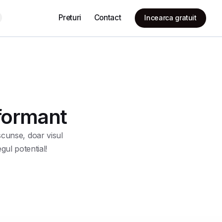
Preturi
Contact
Incearca gratuit
rformant
scunse, doar visul
gul potential!