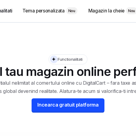
Tema personalizata
Magazin la cheie
alitati
Nou
Nou
Functionalitati
l tau magazin online pe
alul nelimitat al comertului online cu DigitalCart – fara taxe a
 global devenind realitate. Alatura-te acum si valorifica-ti intre
Incearca gratuit platforma